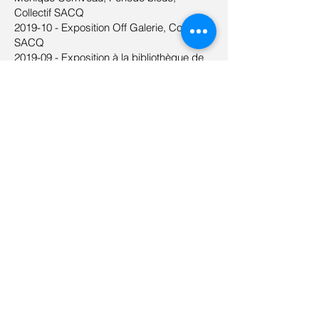
Collectif SACQ
2019-10 - Exposition Off Galerie, Collectif
SACQ
2019-09 - Exposition à la bibliothèque de
Neufchâtel, Poésie du geste
2019-08 - Exposition Galerie Alfred Pellan,
Collectif de la SACQ
2019-06 - Visit’Art Québec, Symposium
15e édition
2019- Exposition à la Chapelle de Maillard
2018-11 - Salon des Artistes et des
Artisans de PRSF
2018-06 - Visit’Art Québec
2018-06 - Symposium de Petite-Rivière-
Saint-François *Coup de cœur du public
2018-04 - Exposition Bibliothèque Roger
Lemelin,
Collectif des artistes de la SACQ
2017-11 - Salon des Artistes et Artisans
PRSF